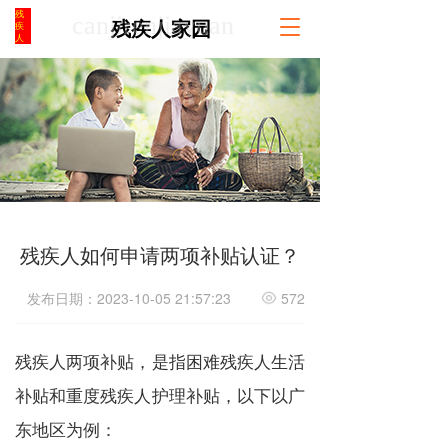
残
canjirenjiayuan
T
残疾人家园
疾
人
o
g
g
l
e
n
a
v
i
g
a
残疾人如何申请两项补贴认证？
t
i
发布日期：2023-10-05 21:57:23
572
o
n
残疾人两项补贴，是指困难残疾人生活
补贴和重度残疾人护理补贴，以下以广
东地区为例：