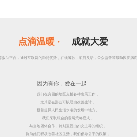
点滴温暖 ·
成就大爱
等救助平台，通过互联网的独特优势，在线筹款，项目反馈，公众监督等帮助因疾病
  因为有你，爱在一起  
我们在穷困的地区支援各种发展工作，
尤其是在那些可以经由改善生计，
显着提昇人民生活水准的发展中地方。
我们采取综合的发展策略模式，
与当地团体合作，特别重视由妇女主导的组织，
协助她们积极改善社区生活，我们倡导公平的政策，